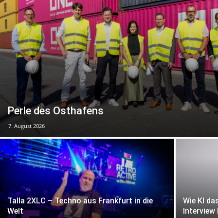
Perle des Osthafens
7. August 2026
Talla 2XLC – Techno aus Frankfurt in die
Wie KI da
Welt
Intervie