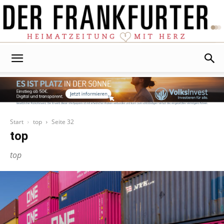
Der
Frankfurter
Start
top
Seite 32
top
top