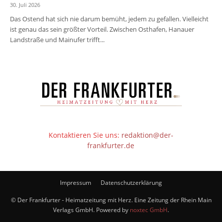
30. Juli 2026
Das Ostend hat sich nie darum bemüht, jedem zu gefallen. Vielleicht
ist genau das sein größter Vorteil. Zwischen Osthafen, Hanauer
Landstraße und Mainufer trifft...
Kontaktieren Sie uns:
redaktion@der-
frankfurter.de
Impressum
Datenschutzerklärung
© Der Frankfurter - Heimatzeitung mit Herz. Eine Zeitung der Rhein Main
Verlags GmbH. Powered by
noxtec GmbH
.