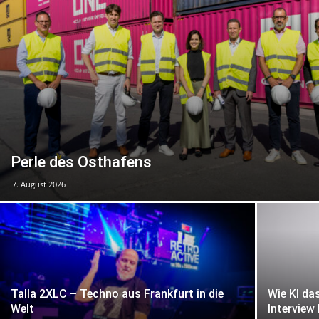
Perle des Osthafens
7. August 2026
Talla 2XLC – Techno aus Frankfurt in die
Wie KI da
Welt
Intervie