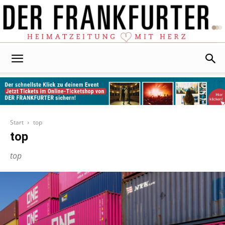
Der
Frankfurter
Start
top
top
top