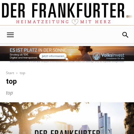
Der
Frankfurter
Start
top
top
top