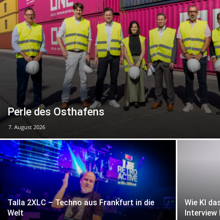
Perle des Osthafens
7. August 2026
Talla 2XLC – Techno aus Frankfurt in die
Wie KI da
Welt
Intervie