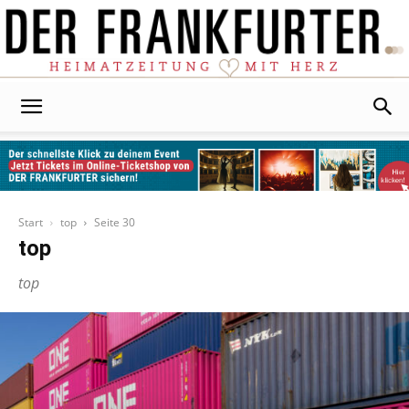
Der
Frankfurter
Start
top
Seite 30
top
top