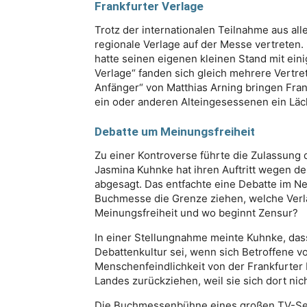
Frankfurter Verlage
Trotz der internationalen Teilnahme aus al
regionale Verlage auf der Messe vertreten. 
hatte seinen eigenen kleinen Stand mit ei
Verlage“ fanden sich gleich mehrere Vertre
Anfänger“ von Matthias Arning bringen Fran
ein oder anderen Alteingesessenen ein Läch
Debatte um Meinungsfreiheit
Zu einer Kontroverse führte die Zulassung 
Jasmina Kuhnke hat ihren Auftritt wegen d
abgesagt. Das entfachte eine Debatte im Net
Buchmesse die Grenze ziehen, welche Ver
Meinungsfreiheit und wo beginnt Zensur?
In einer Stellungnahme meinte Kuhnke, dass
Debattenkultur sei, wenn sich Betroffene 
Menschenfeindlichkeit von der Frankfurte
Landes zurückziehen, weil sie sich dort nic
Die Buchmessenbühne eines großen TV-Sen