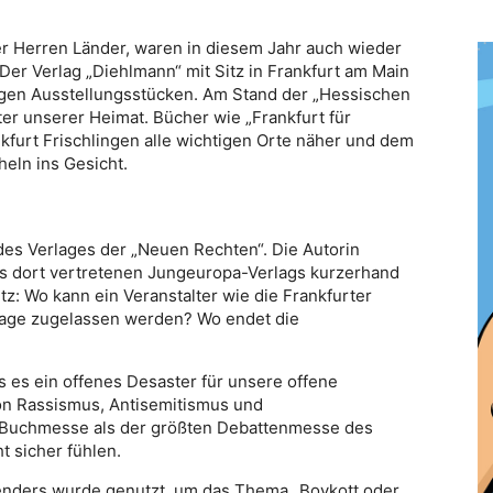
ler Herren Länder, waren in diesem Jahr auch wieder
Der Verlag „Diehlmann“ mit Sitz in Frankfurt am Main
nigen Ausstellungsstücken. Am Stand der „Hessischen
ter unserer Heimat. Bücher wie „Frankfurt für
kfurt Frischlingen alle wichtigen Orte näher und dem
eln ins Gesicht.
des Verlages der „Neuen Rechten“. Die Autorin
es dort vertretenen Jungeuropa-Verlags kurzerhand
z: Wo kann ein Veranstalter wie die Frankfurter
lage zugelassen werden? Wo endet die
 es ein offenes Desaster für unsere offene
von Rassismus, Antisemitismus und
r Buchmesse als der größten Debattenmesse des
ht sicher fühlen.
ders wurde genutzt, um das Thema „Boykott oder