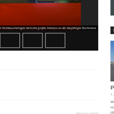
en Fachbesuchertagen herrschte großes Interesse an der diesjährigen Buchmesse.
P
7.
Wi
Ha
(R
Nächster Artikel