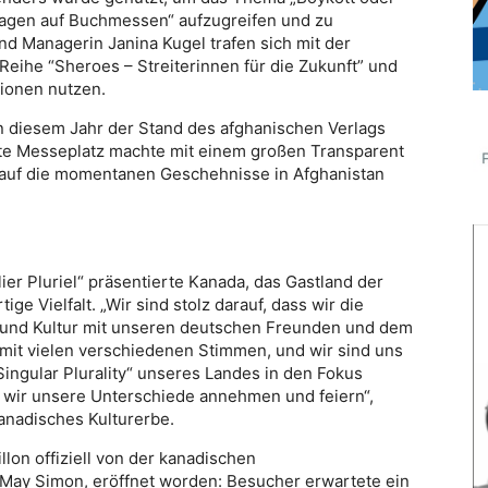
agen auf Buchmessen“ aufzugreifen und zu
und Managerin Janina Kugel trafen sich mit der
Reihe “Sheroes – Streiterinnen für die Zukunft” und
tionen nutzen.
 in diesem Jahr der Stand des afghanischen Verlags
ete Messeplatz machte mit einem großen Transparent
auf die momentanen Geschehnisse in Afghanistan
ier Pluriel“ präsentierte Kanada, das Gastland der
ge Vielfalt. „Wir sind stolz darauf, dass wir die
st und Kultur mit unseren deutschen Freunden und dem
d mit vielen verschiedenen Stimmen, und wir sind uns
„Singular Plurality“ unseres Landes in den Fokus
der wir unsere Unterschiede annehmen und feiern“,
kanadisches Kulturerbe.
on offiziell von der kanadischen
 May Simon, eröffnet worden: Besucher erwartete ein