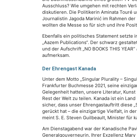
Ausschluss? Wie umgehen mit rechten Verl
diskutieren. Die Politikerin Aminata Touré 
Journalistin Jagoda Marinić im Rahmen der 
wollten die Messe so für sich und ihre Posi
Ebenfalls ein politisches Statement setzte
„Aazem Publications“. Der schwarz gestalt
und der Aufschrift „NO BOOKS THIS YEAR“ 
aufmerksam.
Der Ehrengast Kanada
Unter dem Motto „Singular Plurality – Singul
Frankfurter Buchmesse 2021, seine einzigarti
Gelegenheit hatten, unsere Literatur, Kun
Rest der Welt zu teilen. Kanada ist ein Lan
sicher, dass unser Ehrengastauftritt diese 
gerückt hat – die einzigartige Vielfalt, in 
meint S. E. Steven Guilbeault, Minister für 
Am Dienstagabend war der Kanadische Pavill
Generalgouverneurin, Ihrer Exzellenz Mary