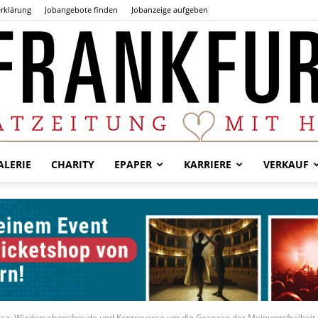
rklärung
Jobangebote finden
Jobanzeige aufgeben
LERIE
CHARITY
EPAPER
KARRIERE
VERKAUF
Der
Frankfurter
sse: Wiedersehensfreude und Kontroverse um die Grenzen der Meinungsfreiheit