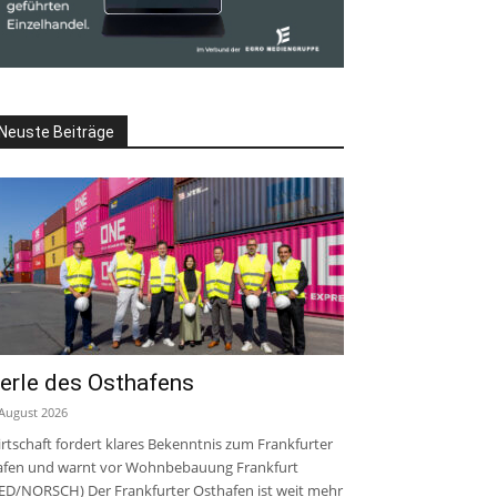
Der Stand „Literatur in Hessen“ bringt Verlage a
Neuste Beiträge
erle des Osthafens
 August 2026
rtschaft fordert klares Bekenntnis zum Frankfurter
fen und warnt vor Wohnbebauung Frankfurt
ED/NORSCH) Der Frankfurter Osthafen ist weit mehr