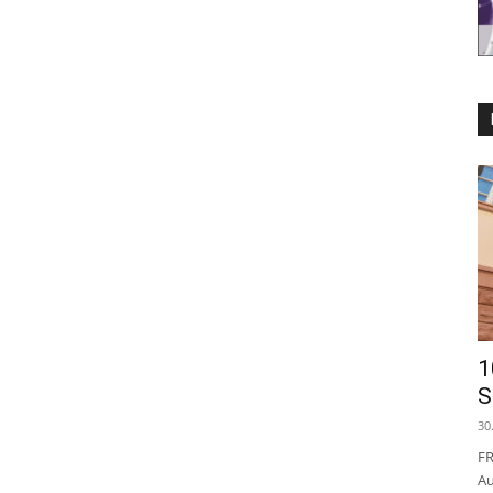
1
S
30
FR
Au