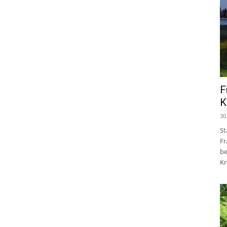
F
K
30
St
Fr
be
Kr