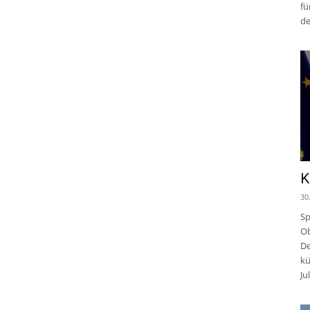
fü
de
K
30
Sp
Ob
De
kü
Jul