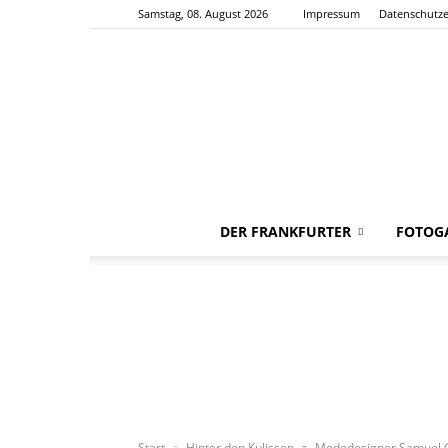
Samstag, 08. August 2026
Impressum
Datenschutze
DER FRANKFURTER
FOTOGA
Start
Hinter den Kulissen
Modedesigner Samuel Gä