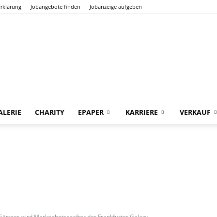
rklärung
Jobangebote finden
Jobanzeige aufgeben
LERIE
CHARITY
EPAPER
KARRIERE
VERKAUF
Der
Frankfurter
rtner wird Markenbotschafter der Frankfurter Galaxy