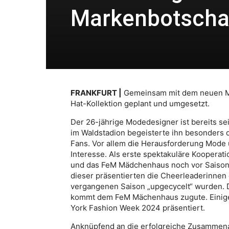
Markenbotschaf
FRANKFURT |
Gemeinsam mit dem neuen Ma
Hat-Kollektion geplant und umgesetzt.
Der 26-jährige Modedesigner ist bereits se
im Waldstadion begeisterte ihn besonders 
Fans. Vor allem die Herausforderung Mode
Interesse. Als erste spektakuläre Kooperati
und das FeM Mädchenhaus noch vor Saison
dieser präsentierten die Cheerleaderinnen d
vergangenen Saison „upgecycelt“ wurden. D
kommt dem FeM Mächenhaus zugute. Einige
York Fashion Week 2024 präsentiert.
Anknüpfend an die erfolgreiche Zusammena