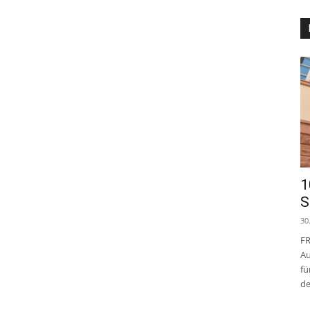
1
S
30
FR
Au
fü
de