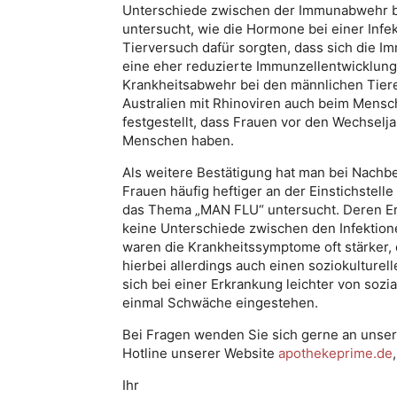
Unterschiede zwischen der Immunabwehr be
untersucht, wie die Hormone bei einer Infe
Tierversuch dafür sorgten, dass sich die I
eine eher reduzierte Immunzellentwicklung 
Krankheitsabwehr bei den männlichen Tier
Australien mit Rhinoviren auch beim Mensch
festgestellt, dass Frauen vor den Wechsel
Menschen haben.
Als weitere Bestätigung hat man bei Nachb
Frauen häufig heftiger an der Einstichstell
das Thema „MAN FLU“ untersucht. Deren Erg
keine Unterschiede zwischen den Infektio
waren die Krankheitssymptome oft stärker, d
hierbei allerdings auch einen soziokulturell
sich bei einer Erkrankung leichter von so
einmal Schwäche eingestehen.
Bei Fragen wenden Sie sich gerne an unse
Hotline unserer Website
apothekeprime.de
Ihr