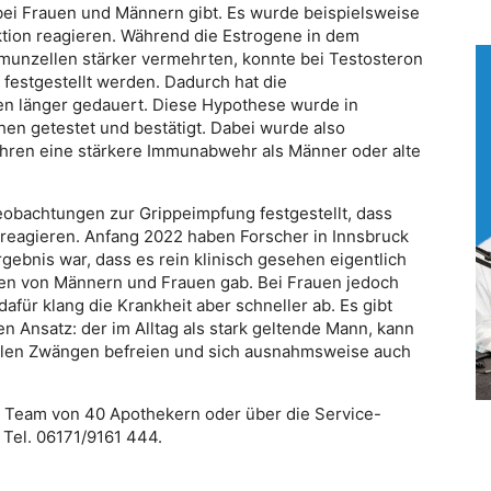
i Frauen und Männern gibt. Es wurde beispielsweise
ktion reagieren. Während die Estrogene in dem
mmunzellen stärker vermehrten, konnte bei Testosteron
festgestellt werden. Dadurch hat die
en länger gedauert. Diese Hypothese wurde in
en getestet und bestätigt. Dabei wurde also
jahren eine stärkere Immunabwehr als Männer oder alte
eobachtungen zur Grippeimpfung festgestellt, dass
e reagieren. Anfang 2022 haben Forscher in Innsbruck
ebnis war, dass es rein klinisch gesehen eigentlich
nen von Männern und Frauen gab. Bei Frauen jedoch
afür klang die Krankheit aber schneller ab. Es gibt
en Ansatz: der im Alltag als stark geltende Mann, kann
zialen Zwängen befreien und sich ausnahmsweise auch
r Team von 40 Apothekern oder über die Service-
, Tel. 06171/9161 444.