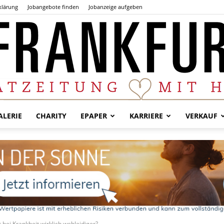
klärung
Jobangebote finden
Jobanzeige aufgeben
LERIE
CHARITY
EPAPER
KARRIERE
VERKAUF
Der
Frankfurter
ei Krankheit wirklich wehleidiger?