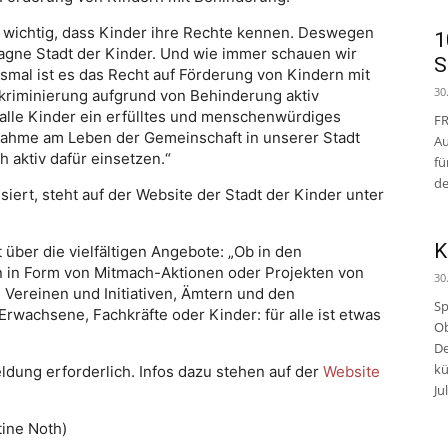
s wichtig, dass Kinder ihre Rechte kennen. Deswegen
1
pagne Stadt der Kinder. Und wie immer schauen wir
S
smal ist es das Recht auf Förderung von Kindern mit
30
kriminierung aufgrund von Behinderung aktiv
r alle Kinder ein erfülltes und menschenwürdiges
FR
lnahme am Leben der Gemeinschaft in unserer Stadt
Au
ch aktiv dafür einsetzen.“
fü
de
rt, steht auf der Website der Stadt der Kinder unter
K
 über die vielfältigen Angebote: „Ob in den
n in Form von Mitmach-Aktionen oder Projekten von
30
 Vereinen und Initiativen, Ämtern und den
Sp
rwachsene, Fachkräfte oder Kinder: für alle ist etwas
Ob
De
kü
ldung erforderlich. Infos dazu stehen auf der
Website
Jul
tine Noth
)