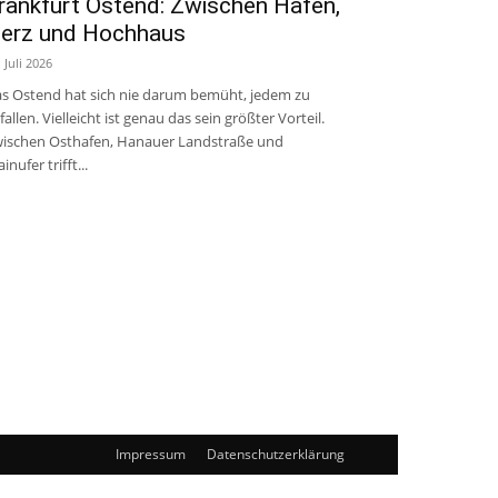
rankfurt Ostend: Zwischen Hafen,
erz und Hochhaus
. Juli 2026
s Ostend hat sich nie darum bemüht, jedem zu
fallen. Vielleicht ist genau das sein größter Vorteil.
ischen Osthafen, Hanauer Landstraße und
inufer trifft...
Impressum
Datenschutzerklärung