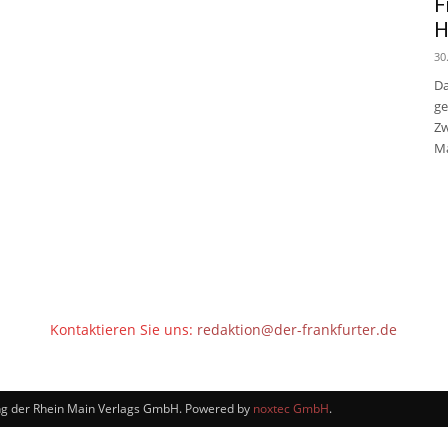
F
H
30
Da
ge
Zw
Ma
Kontaktieren Sie uns:
redaktion@der-frankfurter.de
tung der Rhein Main Verlags GmbH. Powered by
noxtec GmbH
.