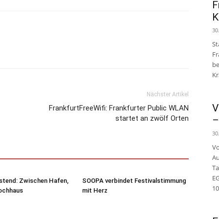
F
K
30
St
Fr
be
Kr
Nächster Artikel
V
FrankfurtFreeWifi: Frankfurter Public WLAN
startet an zwölf Orten
–
30
Vo
Au
Ta
E
stend: Zwischen Hafen,
SOOPA verbindet Festivalstimmung
10
ochhaus
mit Herz