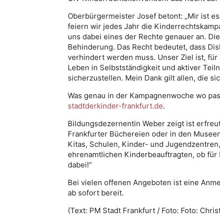
Oberbürgermeister Josef betont: „Mir ist e
feiern wir jedes Jahr die Kinderrechtskam
uns dabei eines der Rechte genauer an. Die
Behinderung. Das Recht bedeutet, dass Dis
verhindert werden muss. Unser Ziel ist, fü
Leben in Selbstständigkeit und aktiver Tei
sicherzustellen. Mein Dank gilt allen, die si
Was genau in der Kampagnenwoche wo passie
stadtderkinder-frankfurt.de
.
Bildungsdezernentin Weber zeigt ist erfreut
Frankfurter Büchereien oder in den Musee
Kitas, Schulen, Kinder- und Jugendzentren,
ehrenamtlichen Kinderbeauftragten, ob für E
dabei!“
Bei vielen offenen Angeboten ist eine Anme
ab sofort bereit.
(Text: PM Stadt Frankfurt / Foto:
Foto: Chris