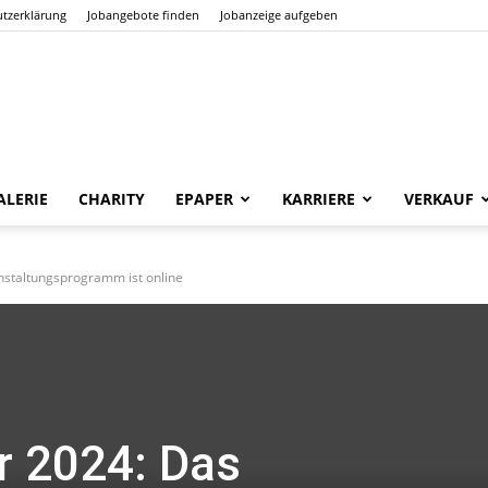
tzerklärung
Jobangebote finden
Jobanzeige aufgeben
Der
LERIE
CHARITY
EPAPER
KARRIERE
VERKAUF
nstaltungsprogramm ist online
Frankfurter
r 2024: Das