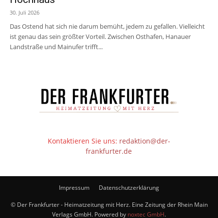
30. Juli 2026
Das Ostend hat sich nie darum bemüht, jedem zu gefallen. Vielleicht
ist genau das sein größter Vorteil. Zwischen Osthafen, Hanauer
Landstraße und Mainufer trifft...
Kontaktieren Sie uns:
redaktion@der-
frankfurter.de
Impressum
Datenschutzerklärung
© Der Frankfurter - Heimatzeitung mit Herz. Eine Zeitung der Rhein Main
Verlags GmbH. Powered by
noxtec GmbH
.