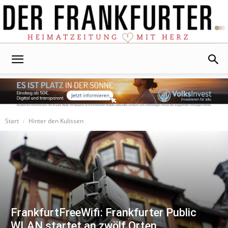
Der
Frankfurter
Start
Hinter den Kulissen
FrankfurtFreeWifi: Frankfurter Public
WLAN startet an zwölf Orten