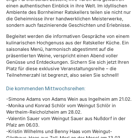
einen authentischen Einblick in ihre Welt. Im idyllischen
Ambiente des Bornheimer Ratskellers teilen sie nicht nur
die Geheimnisse ihrer handwerklichen Meisterwerke,
sondern auch faszinierende Geschichten und Erlebnisse.
Begleitet werden die informativen Gespräche von einem
kulinarischen Hochgenuss aus der Ratskeller Küche. Ein
saisonales Menü, harmonisch abgestimmt auf die
präsentierten Weine, verspricht einen Abend voller
Genüsse und Entdeckungen. Sichern Sie sich jetzt Ihren
Platz für diese exklusive Veranstaltungsreihe – die
Teilnehmerzahl ist begrenzt, also seien Sie schnell!
Die kommenden Mittwochsreihen:
-Simone Adams von Adams Wein aus Ingelheim am 21.02.
-Monika und Konrad Schlör vom Weingut Schlör in
Wertheim-Reicholzheim am 28.02.
-Valentin Sauer vom Weingut Sauer aus Nußdorf in der
Pfalz am 06.03.
-Kristin Wilhelms und Benny Haas vom Weingut-
Gästhaus-Haas aus Zell-Merl an der Mosel am 13.03.