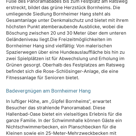
Fuße des Panoramabades bis zum Festplatz am Ratsweg
erstreckt, bildet das grüne Herzstück Bornheims. Die
umliegende Siedlung Bornheimer Hang steht als
Gesamtanlage unter Denkmalschutz und bietet mit ihrem
höchsten Punkt atemberaubende Ausblicke, wobei die
Böschung zwischen 20 und 30 Meter über dem unteren
Geländeniveau liegt.Die Freizeitmöglichkeiten im
Bornheimer Hang sind vielfältig: Von malerischen
Spazierwegen über eine Hundeauslauffläche bis hin zu
zwei Spielplätzen ist für Abwechslung und Erholung im
Grünen gesorgt. Oberhalb des Festplatzes am Ratsweg
befindet sich die Rose-Schlösinger-Anlage, die eine
Fitnessanlage für Senioren bietet.
Badevergnügen am Bornheimer Hang
In luftiger Höhe, am „Gipfel Bornheims“, erwartet
Besucher das strahlende Panoramabad. Diese
Hallenbad-Oase bietet ein vielseitiges Erlebnis für die
ganze Familie. In der Schwimmhalle können Gäste ein
Nichtschwimmerbecken, ein Planschbecken für die
Kleinen sowie ein 25-Meter-Mehrzweckbecken mit