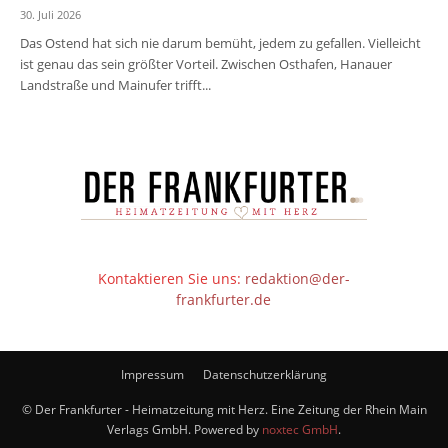
30. Juli 2026
Das Ostend hat sich nie darum bemüht, jedem zu gefallen. Vielleicht
ist genau das sein größter Vorteil. Zwischen Osthafen, Hanauer
Landstraße und Mainufer trifft...
Kontaktieren Sie uns:
redaktion@der-
frankfurter.de
Impressum
Datenschutzerklärung
© Der Frankfurter - Heimatzeitung mit Herz. Eine Zeitung der Rhein Main
Verlags GmbH. Powered by
noxtec GmbH
.