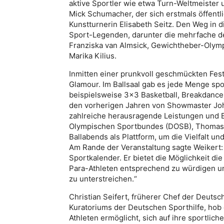
aktive Sportler wie etwa Turn-Weltmeister 
Mick Schumacher, der sich erstmals öffentli
Kunstturnerin Elisabeth Seitz. Den Weg in d
Sport-Legenden, darunter die mehrfache 
Franziska van Almsick, Gewichtheber-Olympi
Marika Kilius.
Inmitten einer prunkvoll geschmückten Fest
Glamour. Im Ballsaal gab es jede Menge spo
beispielsweise 3×3 Basketball, Breakdanc
den vorherigen Jahren von Showmaster Joh
zahlreiche herausragende Leistungen und E
Olympischen Sportbundes (DOSB), Thomas W
Ballabends als Plattform, um die Vielfalt u
Am Rande der Veranstaltung sagte Weikert: 
Sportkalender. Er bietet die Möglichkeit d
Para-Athleten entsprechend zu würdigen un
zu unterstreichen.“
Christian Seifert, früherer Chef der Deutsc
Kuratoriums der Deutschen Sporthilfe, hob d
Athleten ermöglicht, sich auf ihre sportlich