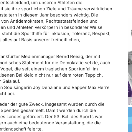
 entscheidend, um unseren Athleten die
 sie ihre sportlichen Ziele und Träume verwirklichen
staltern in diesem Jahr besonders wichtig. Die
rm von Antidemokraten, Rechtsstaatsfeinden und
nnen und Athleten verkörpern in besonderer Weise
 steht die Sporthilfe für Inklusion, Toleranz, Respekt,
alles auf Basis unserer freiheitlichen,
nkfurter Medienmanager Bernd Reisig, der mit
odisches Statement für die Demokratie setzte, auch
 Vogel, die seit einem tragischen Sportunfall im
rkisenen Ballkleid nicht nur auf dem roten Teppich,
 Gala auf.
en Soulsängerin Joy Denalane und Rapper Max Herre
ht bei.
ieder der gute Zweck. Insgesamt wurden durch die
n Spenden gesammelt. Damit werden durch die
des Landes gefördert. Der 53. Ball des Sports war
ern auch eine bedeutende Veranstaltung, die die
rtlandschaft feierte.