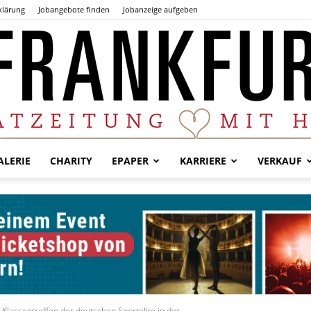
klärung
Jobangebote finden
Jobanzeige aufgeben
LERIE
CHARITY
EPAPER
KARRIERE
VERKAUF
Der
Frankfurter
Klassentreffen der deutschen Sportelite in der...