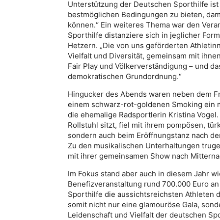
Unterstützung der Deutschen Sporthilfe ist
bestmöglichen Bedingungen zu bieten, damit
können.“ Ein weiteres Thema war den Veran
Sporthilfe distanziere sich in jeglicher Fo
Hetzern. „Die von uns geförderten Athleti
Vielfalt und Diversität, gemeinsam mit ihnen
Fair Play und Völkerverständigung – und das 
demokratischen Grundordnung.“
Hingucker des Abends waren neben dem Fra
einem schwarz-rot-goldenen Smoking ein m
die ehemalige Radsportlerin Kristina Vogel.
Rollstuhl sitzt, fiel mit ihrem pompösen, tü
sondern auch beim Eröffnungstanz nach der
Zu den musikalischen Unterhaltungen trug
mit ihrer gemeinsamen Show nach Mitternac
Im Fokus stand aber auch in diesem Jahr w
Benefizveranstaltung rund 700.000 Euro a
Sporthilfe die aussichtsreichsten Athleten 
somit nicht nur eine glamouröse Gala, sond
Leidenschaft und Vielfalt der deutschen Spo