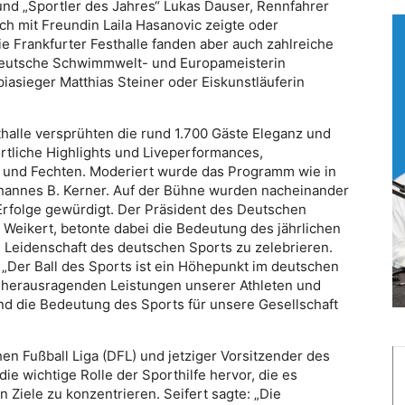
und „Sportler des Jahres“ Lukas Dauser, Rennfahrer
ch mit Freundin Laila Hasanovic zeigte oder
ie Frankfurter Festhalle fanden aber auch zahlreiche
deutsche Schwimmwelt- und Europameisterin
asieger Matthias Steiner oder Eiskunstläuferin
halle versprühten die rund 1.700 Gäste Eleganz und
rtliche Highlights und Liveperformances,
e und Fechten. Moderiert wurde das Programm wie in
annes B. Kerner. Auf der Bühne wurden nacheinander
rfolge gewürdigt. Der Präsident des Deutschen
eikert, betonte dabei die Bedeutung des jährlichen
nd Leidenschaft des deutschen Sports zu zelebrieren.
„Der Ball des Sports ist ein Höhepunkt im deutschen
ie herausragenden Leistungen unserer Athleten und
d die Bedeutung des Sports für unsere Gesellschaft
hen Fußball Liga (DFL) und jetziger Vorsitzender des
ie wichtige Rolle der Sporthilfe hervor, die es
en Ziele zu konzentrieren. Seifert sagte: „Die