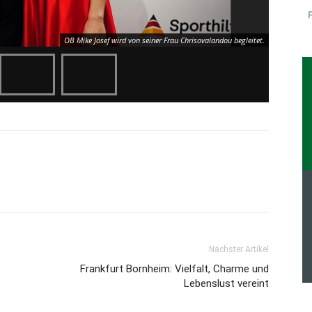
OB Mike Josef wird von seiner Frau Chrisovalandou begleitet.
Nächster Artikel
Frankfurt Bornheim: Vielfalt, Charme und
Lebenslust vereint