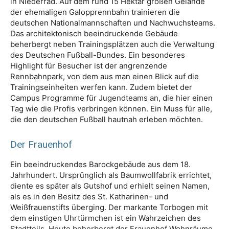
in Niederrad. Auf dem rund 15 Hektar großen Gelände
der ehemaligen Galopprennbahn trainieren die
deutschen Nationalmannschaften und Nachwuchsteams.
Das architektonisch beeindruckende Gebäude
beherbergt neben Trainingsplätzen auch die Verwaltung
des Deutschen Fußball-Bundes. Ein besonderes
Highlight für Besucher ist der angrenzende
Rennbahnpark, von dem aus man einen Blick auf die
Trainingseinheiten werfen kann. Zudem bietet der
Campus Programme für Jugendteams an, die hier einen
Tag wie die Profis verbringen können. Ein Muss für alle,
die den deutschen Fußball hautnah erleben möchten.
Der Frauenhof
Ein beeindruckendes Barockgebäude aus dem 18.
Jahrhundert. Ursprünglich als Baumwollfabrik errichtet,
diente es später als Gutshof und erhielt seinen Namen,
als es in den Besitz des St. Katharinen- und
Weißfrauenstifts überging. Der markante Torbogen mit
dem einstigen Uhrtürmchen ist ein Wahrzeichen des
Stadtteils. Heute beherbergt der Frauenhof Wohnräume