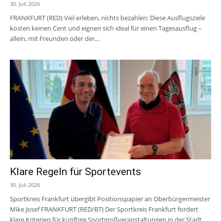
30. Juli 2026
FRANKFURT (RED) Viel erleben, nichts bezahlen: Diese Ausflugsziele
kosten keinen Cent und eignen sich ideal für einen Tagesausflug –
allein, mit Freunden oder der...
Klare Regeln für Sportevents
30. Juli 2026
Sportkreis Frankfurt übergibt Positionspapier an Oberbürgermeister
Mike Josef FRANKFURT (RED/BT) Der Sportkreis Frankfurt fordert
klare Kriterien für künftige Sportgroßveranstaltungen in der Stadt.