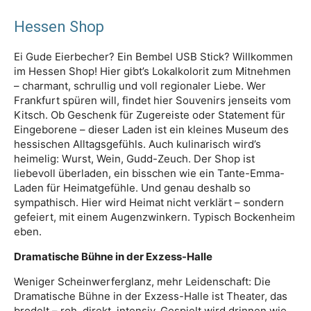
Hessen Shop
Ei Gude Eierbecher? Ein Bembel USB Stick? Willkommen
im Hessen Shop! Hier gibt’s Lokalkolorit zum Mitnehmen
– charmant, schrullig und voll regionaler Liebe. Wer
Frankfurt spüren will, findet hier Souvenirs jenseits vom
Kitsch. Ob Geschenk für Zugereiste oder Statement für
Eingeborene – dieser Laden ist ein kleines Museum des
hessischen Alltagsgefühls. Auch kulinarisch wird’s
heimelig: Wurst, Wein, Gudd-Zeuch. Der Shop ist
liebevoll überladen, ein bisschen wie ein Tante-Emma-
Laden für Heimatgefühle. Und genau deshalb so
sympathisch. Hier wird Heimat nicht verklärt – sondern
gefeiert, mit einem Augenzwinkern. Typisch Bockenheim
eben.
Dramatische Bühne in der Exzess-Halle
Weniger Scheinwerferglanz, mehr Leidenschaft: Die
Dramatische Bühne in der Exzess-Halle ist Theater, das
brodelt – roh, direkt, intensiv. Gespielt wird drinnen wie