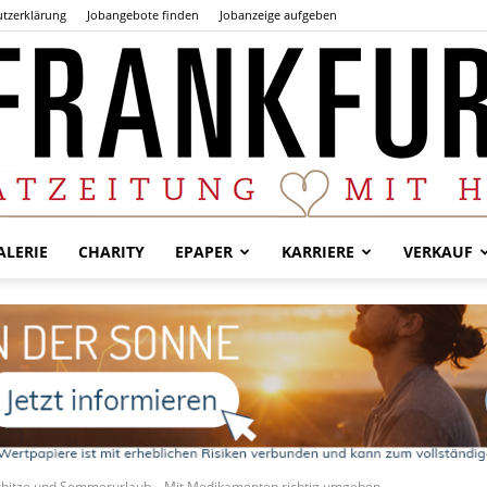
tzerklärung
Jobangebote finden
Jobanzeige aufgeben
LERIE
CHARITY
EPAPER
KARRIERE
VERKAUF
Der
Frankfurter
hitze und Sommerurlaub – Mit Medikamenten richtig umgehen