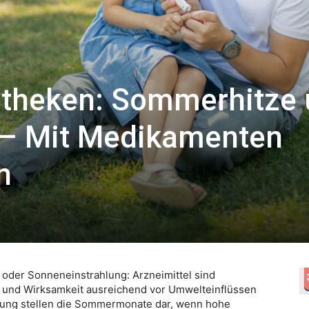
otheken: Sommerhitze
– Mit Medikamenten
n
oder Sonneneinstrahlung: Arzneimittel sind
t und Wirksamkeit ausreichend vor Umwelteinflüssen
erung stellen die Sommermonate dar, wenn hohe