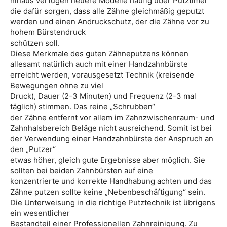
hinaus verfügen neuere Modelle häufig über Putztimer
die dafür sorgen, dass alle Zähne gleichmäßig geputzt
werden und einen Andruckschutz, der die Zähne vor zu
hohem Bürstendruck
schützen soll.
Diese Merkmale des guten Zähneputzens können
allesamt natürlich auch mit einer Handzahnbürste
erreicht werden, vorausgesetzt Technik (kreisende
Bewegungen ohne zu viel
Druck), Dauer (2-3 Minuten) und Frequenz (2-3 mal
täglich) stimmen. Das reine „Schrubben“
der Zähne entfernt vor allem im Zahnzwischenraum- und
Zahnhalsbereich Beläge nicht ausreichend. Somit ist bei
der Verwendung einer Handzahnbürste der Anspruch an
den „Putzer“
etwas höher, gleich gute Ergebnisse aber möglich. Sie
sollten bei beiden Zahnbürsten auf eine
konzentrierte und korrekte Handhabung achten und das
Zähne putzen sollte keine „Nebenbeschäftigung“ sein.
Die Unterweisung in die richtige Putztechnik ist übrigens
ein wesentlicher
Bestandteil einer Professionellen Zahnreinigung. Zu