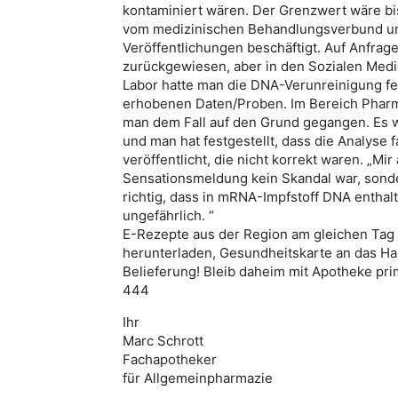
kontaminiert wären. Der Grenzwert wäre bi
vom medizinischen Behandlungsverbund und 
Veröffentlichungen beschäftigt. Auf Anfra
zurückgewiesen, aber in den Sozialen Medi
Labor hatte man die DNA-Verunreinigung fes
erhobenen Daten/Proben. Im Bereich Pharma
man dem Fall auf den Grund gegangen. Es
und man hat festgestellt, dass die Analyse
veröffentlicht, die nicht korrekt waren. „Mi
Sensationsmeldung kein Skandal war, sonde
richtig, dass in mRNA-Impfstoff DNA enthal
ungefährlich. “
E-Rezepte aus der Region am gleichen Tag
herunterladen, Gesundheitskarte an das H
Belieferung! Bleib daheim mit Apotheke pri
444
Ihr
Marc Schrott
Fachapotheker
für Allgemeinpharmazie