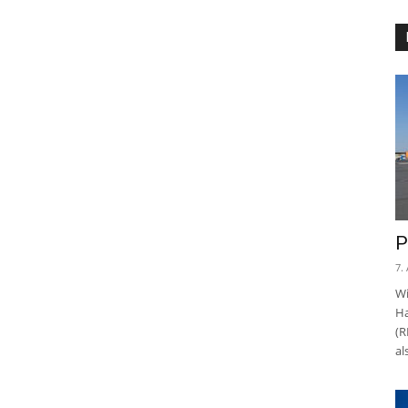
P
7.
Wi
Ha
(R
al