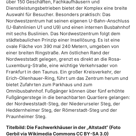
über 150 Geschäften, Fachkaufhäusern und
Dienstleistungsbetrieben bietet der Komplex eine breite
Auswahl für Besucher. Besonders praktisch: Das
Nordwestzentrum hat seinen eigenen U-Bahn-Anschluss
(U-Bahnlinien U1 und U9) und einen internen Busbahnhof
mit sechs Buslinien. Das Nordwestzentrum folgt dem
städtebaulichen Prinzip einer Insellösung. Es ist eine
ovale Fläche von 390 mal 240 Metern, umgeben von
einer breiten Ringstraße. Am östlichen Rand der
Nordweststadt gelegen, grenzt es direkt an die Rosa-
Luxemburg-Straße, eine wichtige Verkehrsader von
Frankfurt in den Taunus. Ein großer Kreisverkehr, der
Erich-Ollenhauer-Ring, führt um das Zentrum herum und
bietet Zufahrten zum Parkhaus und zum
Omnibusbahnhof. Fußgänger können über fünf erhöhte
Fußgängerstege in die benachbarten Quartiere gelangen:
der Nordweststadt-Steg, der Niederurseler Steg, der
Heddernheimer Steg, der Römerstadt-Steg und der
Praunheimer Steg.
Titelbild: Die Fachwerkhäuser in der „Altstadt“ (Foto
Gerbil via Wikimedia Commons CC BY-SA 3.0)