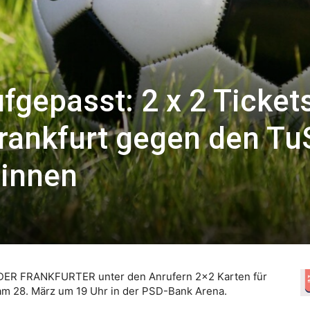
fgepasst: 2 x 2 Tickets
Frankfurt gegen den Tu
winnen
 DER FRANKFURTER unter den Anrufern 2×2 Karten für
am 28. März um 19 Uhr in der PSD-Bank Arena.