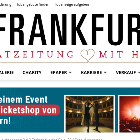
klärung
Jobangebote finden
Jobanzeige aufgeben
LERIE
CHARITY
EPAPER
KARRIERE
VERKAUF
Der
Frankfurter
 aufgepasst: 2 x 2 Tickets für das Spiel FSV Frankfurt gegen...