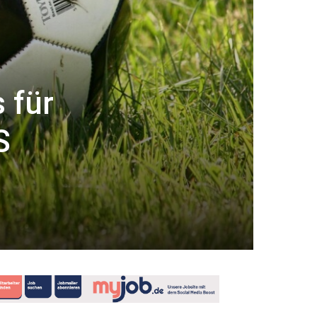
 für
S