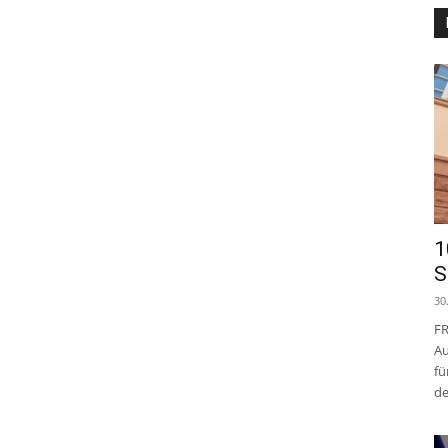
1
S
30
FR
Au
fü
de