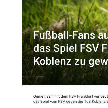
Fußball-Fans au
das Spiel FSV 
Koblenz zu ge
Gemeinsam mit dem FSV Frankfurt verlost
das Spiel vom FSV gegen die TuS Koblenz 