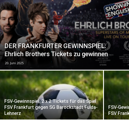
DER FRANKFURTER GEWINNSPIEL:
Ehrlich Brothers Tickets zu gewinnen
20. Juni 2025
FSV-Gewinnspiel: 2 x 2 Tickets für das Spiel
FSV Frankfurt gegen SG Barockstadt Fulda-
FSV-Gewin
Lehnerz
FSV Frank