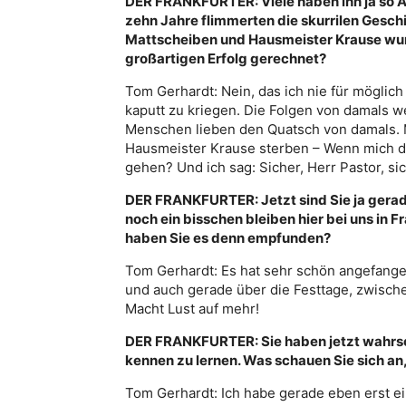
DER FRANKFURTER: Viele haben ihn ja so A
zehn Jahre flimmerten die skurrilen Gesc
Mattscheiben und Hausmeister Krause wurde
großartigen Erfolg gerechnet?
Tom Gerhardt: Nein, das ich nie für möglich
kaputt zu kriegen. Die Folgen von damals w
Menschen lieben den Quatsch von damals. M
Hausmeister Krause sterben – Wenn mich der
gehen? Und ich sag: Sicher, Herr Pastor, sic
DER FRANKFURTER: Jetzt sind Sie ja gerad
noch ein bisschen bleiben hier bei uns in F
haben Sie es denn empfunden?
Tom Gerhardt: Es hat sehr schön angefange
und auch gerade über die Festtage, zwischen
Macht Lust auf mehr!
DER FRANKFURTER: Sie haben jetzt wahrsch
kennen zu lernen. Was schauen Sie sich an
Tom Gerhardt: Ich habe gerade eben erst e