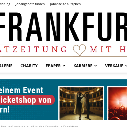
klärung
Jobangebote finden
Jobanzeige aufgeben
LERIE
CHARITY
EPAPER
KARRIERE
VERKAUF
Der
Frankfurter
Krause“ spielt aktuell in der Komödie in Frankfurt