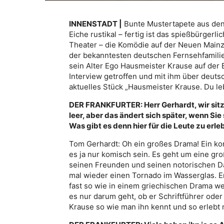
INNENSTADT |
Bunte Mustertapete aus den 
Eiche rustikal – fertig ist das spießbürger
Theater – die Komödie auf der Neuen Mainze
der bekanntesten deutschen Fernsehfamili
sein Alter Ego Hausmeister Krause auf der
Interview getroffen und mit ihm über deut
aktuelles Stück „Hausmeister Krause. Du l
DER FRANKFURTER: Herr Gerhardt, wir sitze
leer, aber das ändert sich später, wenn Si
Was gibt es denn hier für die Leute zu erl
Tom Gerhardt: Oh ein großes Drama! Ein k
es ja nur komisch sein. Es geht um eine gro
seinen Freunden und seinen notorischen Da
mal wieder einen Tornado im Wasserglas. Er
fast so wie in einem griechischen Drama we
es nur darum geht, ob er Schriftführer ode
Krause so wie man ihn kennt und so erlebt 