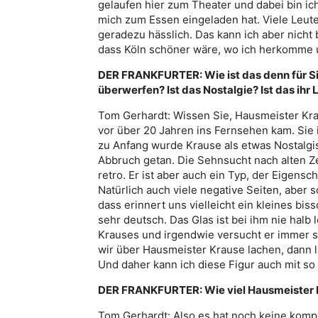
gelaufen hier zum Theater und dabei bin ic
mich zum Essen eingeladen hat. Viele Leute 
geradezu hässlich. Das kann ich aber nicht 
dass Köln schöner wäre, wo ich herkomme un
DER FRANKFURTER: Wie ist das denn für Si
überwerfen? Ist das Nostalgie? Ist das ih
Tom Gerhardt: Wissen Sie, Hausmeister Krau
vor über 20 Jahren ins Fernsehen kam. Sie 
zu Anfang wurde Krause als etwas Nostalgi
Abbruch getan. Die Sehnsucht nach alten Zei
retro. Er ist aber auch ein Typ, der Eigens
Natürlich auch viele negative Seiten, aber 
dass erinnert uns vielleicht ein kleines bis
sehr deutsch. Das Glas ist bei ihm nie halb l
Krauses und irgendwie versucht er immer s
wir über Hausmeister Krause lachen, dann l
Und daher kann ich diese Figur auch mit so 
DER FRANKFURTER: Wie viel Hausmeister Kr
Tom Gerhardt: Also es hat noch keine kompl