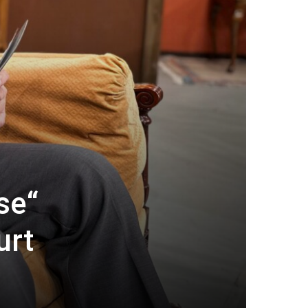
se“
urt