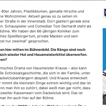
80er Jahren, Plastikblumen, gemalte Hirsche und
liche Wohnzimmer. Aktuell genau so zu sehen im
r Straße in der Innenstadt. Dort gastiert gerade eine
en. Schauspieler und Comedian Tom Gerhardt steht als
 Bühne. Wir haben den 66-jährigen Komiker zum
sches Spießbürgertum, private Macken und sein
ebst nur zweimal“ gesprochen.
n hier mitten im Bühnenbild. Die Ränge sind noch
e sich wieder Hut und Hausmeisterkittel überwerfen.
eben?
omisches Drama von Hausmeister Krause – also kann
ße Schicksalsgeschichte, die sich in der Familie, unter
ckelclubanhängern abspielt. Und Krause entwickelt
 nimmt die kleinsten Dinge extrem wichtig und das ist
nn man ihm so zuhört, dabei weiß man gar nicht, dass
r zweiter Kassenwart vom Dackelclub wird. Das ist
man ihn auch hier auf der Bühne.