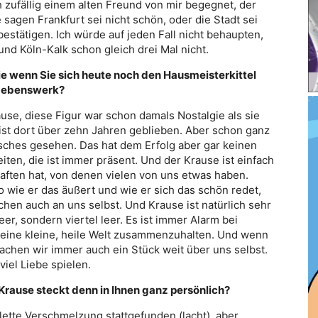
h zufällig einem alten Freund von mir begegnet, der
sagen Frankfurt sei nicht schön, oder die Stadt sei
bestätigen. Ich würde auf jeden Fall nicht behaupten,
d Köln-Kalk schon gleich drei Mal nicht.
e wenn Sie sich heute noch den Hausmeisterkittel
r Lebenswerk?
se, diese Figur war schon damals Nostalgie als sie
ist dort über zehn Jahren geblieben. Aber schon ganz
sches gesehen. Das hat dem Erfolg aber gar keinen
ten, die ist immer präsent. Und der Krause ist einfach
chaften hat, von denen vielen von uns etwas haben.
so wie er das äußert und wie er sich das schön redet,
schen auch an uns selbst. Und Krause ist natürlich sehr
eer, sondern viertel leer. Es ist immer Alarm bei
eine kleine, heile Welt zusammenzuhalten. Und wenn
achen wir immer auch ein Stück weit über uns selbst.
viel Liebe spielen.
ause steckt denn in Ihnen ganz persönlich?
ette Verschmelzung stattgefunden (lacht), aber