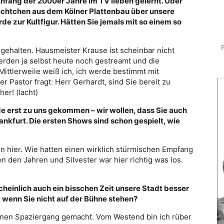
nfang der 2000er Jahre im TV lieben gelernt. Über
hichtchen aus dem Kölner Plattenbau über unsere
 zur Kultfigur. Hätten Sie jemals mit so einem so
 gehalten. Hausmeister Krause ist scheinbar nicht
erden ja selbst heute noch gestreamt und die
ittlerweile weiß ich, ich werde bestimmt mit
 Pastor fragt: Herr Gerhardt, sind Sie bereit zu
her! (lacht)
e erst zu uns gekommen – wir wollen, dass Sie auch
rankfurt. Die ersten Shows sind schon gespielt, wie
n hier. Wie hatten einen wirklich stürmischen Empfang
 den Jahren und Silvester war hier richtig was los.
einlich auch ein bisschen Zeit unsere Stadt besser
, wenn Sie nicht auf der Bühne stehen?
inen Spaziergang gemacht. Vom Westend bin ich rüber