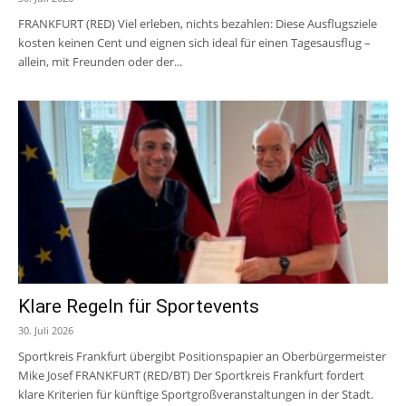
FRANKFURT (RED) Viel erleben, nichts bezahlen: Diese Ausflugsziele
kosten keinen Cent und eignen sich ideal für einen Tagesausflug –
allein, mit Freunden oder der...
Klare Regeln für Sportevents
30. Juli 2026
Sportkreis Frankfurt übergibt Positionspapier an Oberbürgermeister
Mike Josef FRANKFURT (RED/BT) Der Sportkreis Frankfurt fordert
klare Kriterien für künftige Sportgroßveranstaltungen in der Stadt.