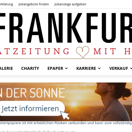
rklärung
Jobangebote finden
Jobanzeige aufgeben
LERIE
CHARITY
EPAPER
KARRIERE
VERKAUF
Der
Frankfurter
: In der Leichtathletikhalle Kalbach geht es am...