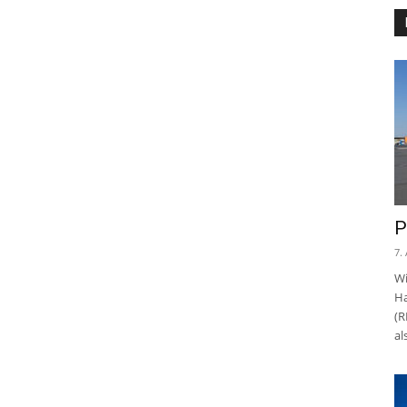
P
7.
Wi
Ha
(R
al