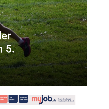
der
m 5.