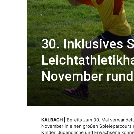
30. Inklusives S
Leichtathletikh
November rund
KALBACH |
Bereits zum 30. Mal verwandelt 
November in einen großen Spieleparcours m
Kinder, Jugendliche und Erwachsene könne