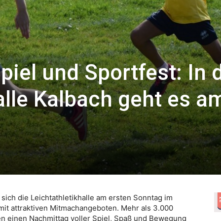
piel und Sportfest: In 
alle Kalbach geht es a
sich die Leichtathletikhalle am ersten Sonntag im
it attraktiven Mitmachangeboten. Mehr als 3.000
n einen Nachmittag voller Spiel, Spaß und Bewegung