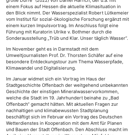
große Dürre“ (2022) von Daniel Harrich, der u.a. mit
einem Fokus auf Hessen die aktuelle Klimasituation in
den Blick nimmt. Der Wasserspezialist Robert Lütkemeier
vom Institut für sozial-ökologische Forschung ergänzt mit
einem kurzen Impulsvortrag. Im Anschluss folgt eine
Führung mit Kuratorin Ulrike v. Bothmer durch die
Sonderausstellung „Trüb und Klar. Unser täglich Wasser“.
Im November geht es in Darmstadt mit dem
Umweltjournalisten Prof. Dr. Thorsten Schäfer auf eine
besondere Entdeckungstour zum Thema Wasserpfade,
Klimawandel und Digitalisierung.
Im Januar widmet sich ein Vortrag im Haus der
Stadtgeschichte Offenbach der weitgehend unbekannten
Geschichte der einstigen Mineralwasservorkommen,
welche die Stadt im 19. Jahrhundert beinahe zu „Bad
Offenbach“ gemacht hätten. Mit aktuellen Fragen zur
nachhaltigen und klimabewussten Stadtplanung
beschäftigt sich im Februar ein Vortrag des Deutschen
Wetterdienstes in Kooperation mit dem Amt für Planen
und Bauen der Stadt Offenbach. Den Abschluss macht im