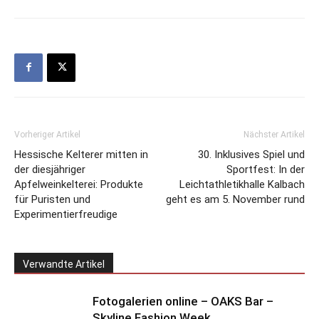
Vorheriger Artikel
Nächster Artikel
Hessische Kelterer mitten in
30. Inklusives Spiel und
der diesjähriger
Sportfest: In der
Apfelweinkelterei: Produkte
Leichtathletikhalle Kalbach
für Puristen und
geht es am 5. November rund
Experimentierfreudige
Verwandte Artikel
Fotogalerien online – OAKS Bar –
Skyline Fashion Week