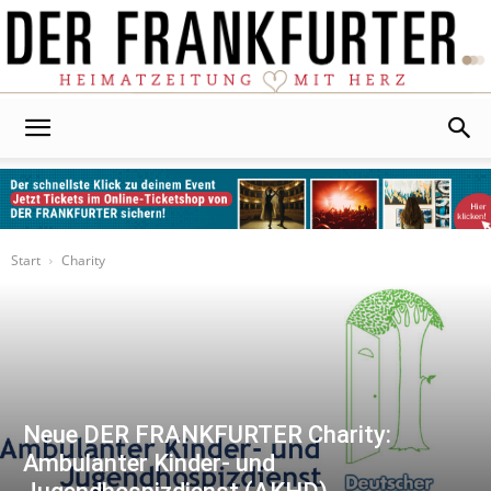
Der
Frankfurter
Start
Charity
Neue DER FRANKFURTER Charity:
Ambulanter Kinder- und