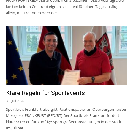
FRANKFURT (RED) Viel erleben, nichts bezahlen: Diese Ausflugsziele
kosten keinen Cent und eignen sich ideal für einen Tagesausflug –
allein, mit Freunden oder der...
Klare Regeln für Sportevents
30. Juli 2026
Sportkreis Frankfurt übergibt Positionspapier an Oberbürgermeister
Mike Josef FRANKFURT (RED/BT) Der Sportkreis Frankfurt fordert
klare Kriterien für künftige Sportgroßveranstaltungen in der Stadt.
Im Juli hat...