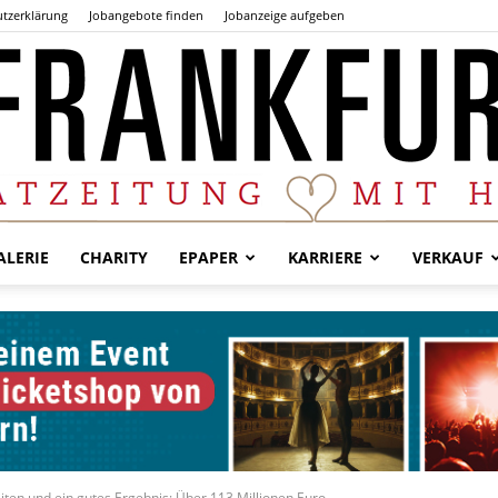
tzerklärung
Jobangebote finden
Jobanzeige aufgeben
LERIE
CHARITY
EPAPER
KARRIERE
VERKAUF
Der
Frankfurter
ten und ein gutes Ergebnis: Über 113 Millionen Euro...