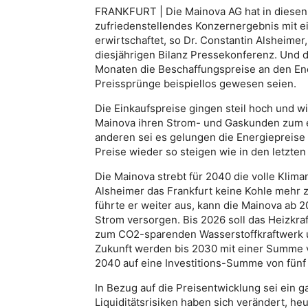
FRANKFURT | Die Mainova AG hat in diesen
zufriedenstellendes Konzernergebnis mit e
erwirtschaftet, so Dr. Constantin Alsheimer
diesjährigen Bilanz Pressekonferenz. Und d
Monaten die Beschaffungspreise an den En
Preissprünge beispiellos gewesen seien.
Die Einkaufspreise gingen steil hoch und w
Mainova ihren Strom- und Gaskunden zum e
anderen sei es gelungen die Energiepreise 
Preise wieder so steigen wie in den letzte
Die Mainova strebt für 2040 die volle Kliman
Alsheimer das Frankfurt keine Kohle mehr 
führte er weiter aus, kann die Mainova ab 2
Strom versorgen. Bis 2026 soll das Heizkra
zum CO2-sparenden Wasserstoffkraftwerk u
Zukunft werden bis 2030 mit einer Summe vo
2040 auf eine Investitions-Summe von fünf 
In Bezug auf die Preisentwicklung sei ein 
Liquiditätsrisiken haben sich verändert, h