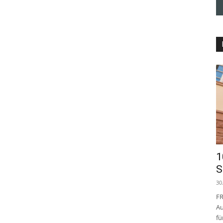
1
S
30
FR
Au
fü