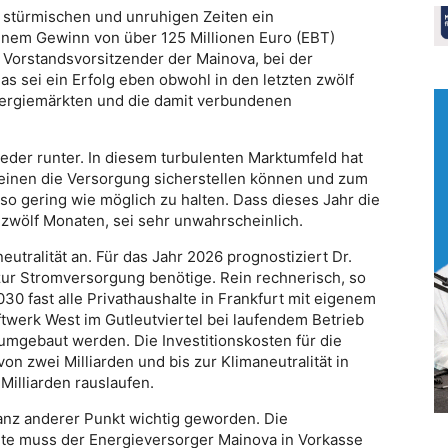
 stürmischen und unruhigen Zeiten ein
inem Gewinn von über 125 Millionen Euro (EBT)
, Vorstandsvorsitzender der Mainova, bei der
as sei ein Erfolg eben obwohl in den letzten zwölf
ergiemärkten und die damit verbundenen
ieder runter. In diesem turbulenten Marktumfeld hat
inen die Versorgung sicherstellen können und zum
so gering wie möglich zu halten. Dass dieses Jahr die
n zwölf Monaten, sei sehr unwahrscheinlich.
eutralität an. Für das Jahr 2026 prognostiziert Dr.
zur Stromversorgung benötige. Rein rechnerisch, so
030 fast alle Privathaushalte in Frankfurt mit eigenem
ftwerk West im Gutleutviertel bei laufendem Betrieb
mgebaut werden. Die Investitionskosten für die
n zwei Milliarden und bis zur Klimaneutralität in
Milliarden rauslaufen.
ganz anderer Punkt wichtig geworden. Die
eute muss der Energieversorger Mainova in Vorkasse