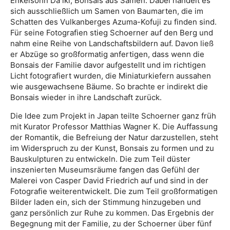
Enkelsohn Da iki, Bonsais aus Samen. Dabei handelt es
sich ausschließlich um Samen von Baumarten, die im
Schatten des Vulkanberges Azuma-Kofuji zu finden sind.
Für seine Fotografien stieg Schoerner auf den Berg und
nahm eine Reihe von Landschaftsbildern auf. Davon ließ
er Abzüge so großformatig anfertigen, dass wenn die
Bonsais der Familie davor aufgestellt und im richtigen
Licht fotografiert wurden, die Miniaturkiefern aussahen
wie ausgewachsene Bäume. So brachte er indirekt die
Bonsais wieder in ihre Landschaft zurück.
Die Idee zum Projekt in Japan teilte Schoerner ganz früh
mit Kurator Professor Matthias Wagner K. Die Auffassung
der Romantik, die Befreiung der Natur darzustellen, steht
im Widerspruch zu der Kunst, Bonsais zu formen und zu
Bauskulpturen zu entwickeln. Die zum Teil düster
inszenierten Museumsräume fangen das Gefühl der
Malerei von Casper David Friedrich auf und sind in der
Fotografie weiterentwickelt. Die zum Teil großformatigen
Bilder laden ein, sich der Stimmung hinzugeben und
ganz persönlich zur Ruhe zu kommen. Das Ergebnis der
Begegnung mit der Familie, zu der Schoerner über fünf