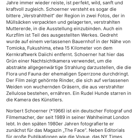
Jahre immer wieder reiste, ist perfekt, wild, sanft und
kraftvoll zugleich. Schoerner versteht es sogar die
bittere „Verstrahltheit“ der Region in zwei Fotos, der in
Müllsäcken verpackten und gelagerten, verstrahlten
Muttererde, in die Ausstellung einzubinden. Auch ein
Kurzfilm ist Teil des ausgestellten Werkes. Gedreht
wurde auf einem verlassenen Bauernhof in der Nähe von
Tomioka, Fukushima, etwa 15 Kilometer von dem
Kernkraftwerk Daiichi entfernt. Schoerner hat hier das
Grün einer Nachtsichtkamera verwendet, um die
abstrakte allgegenwärtige Strahlung darzustellen, die die
Flora und Fauna der ehemaligen Sperrzone durchdringt.
Der Film zeigt gehörnte Rinder, die sich auf verlassenen
Weiden von wuchernden Gräsern, die aus verstrahlter
Zellulose bestehen, ernähren. Ein Rudel Hunde starren in
die Kamera des Künstlers.
Norbert Schoerner (*1966) ist ein deutscher Fotograf und
Filmemacher, der seit 1989 in seiner Wahlheimat London
lebt. In den späten 1980er Jahren fotografierte er
zunächst für das Magazin „The Face“. Neben Editorials
für große Publikationen wie die Vogue, das NY Times