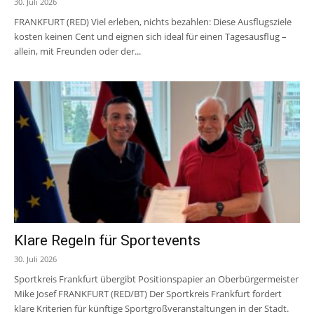
30. Juli 2026
FRANKFURT (RED) Viel erleben, nichts bezahlen: Diese Ausflugsziele
kosten keinen Cent und eignen sich ideal für einen Tagesausflug –
allein, mit Freunden oder der...
Klare Regeln für Sportevents
30. Juli 2026
Sportkreis Frankfurt übergibt Positionspapier an Oberbürgermeister
Mike Josef FRANKFURT (RED/BT) Der Sportkreis Frankfurt fordert
klare Kriterien für künftige Sportgroßveranstaltungen in der Stadt.