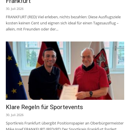
Frankfurt
30. Juli 2026
FRANKFURT (RED) Viel erleben, nichts bezahlen: Diese Ausflugsziele
kosten keinen Cent und eignen sich ideal für einen Tagesausflug –
allein, mit Freunden oder der...
Klare Regeln für Sportevents
30. Juli 2026
Sportkreis Frankfurt übergibt Positionspapier an Oberbürgermeister
Mike Josef FRANKFURT (RED/BT) Der Sportkreis Frankfurt fordert