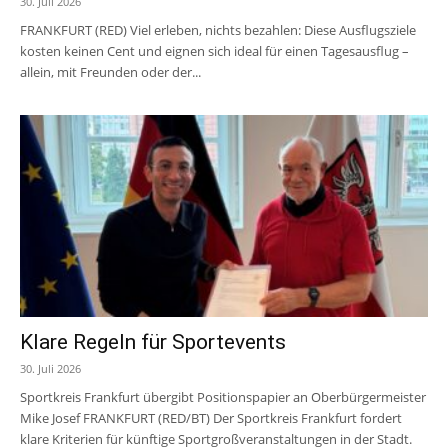
30. Juli 2026
FRANKFURT (RED) Viel erleben, nichts bezahlen: Diese Ausflugsziele
kosten keinen Cent und eignen sich ideal für einen Tagesausflug –
allein, mit Freunden oder der...
Klare Regeln für Sportevents
30. Juli 2026
Sportkreis Frankfurt übergibt Positionspapier an Oberbürgermeister
Mike Josef FRANKFURT (RED/BT) Der Sportkreis Frankfurt fordert
klare Kriterien für künftige Sportgroßveranstaltungen in der Stadt.