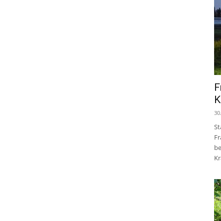
F
K
30
St
Fr
be
Kr