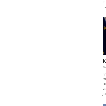
fü
de
K
30
Sp
Ob
De
kü
Jul