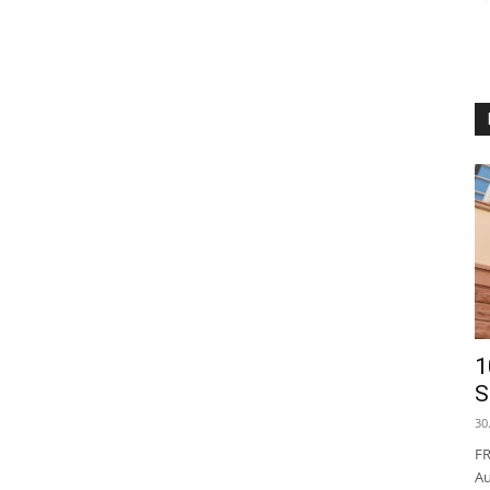
1
S
30
FR
Au