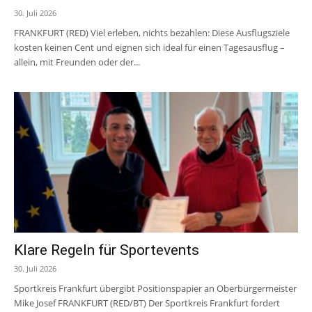
30. Juli 2026
FRANKFURT (RED) Viel erleben, nichts bezahlen: Diese Ausflugsziele
kosten keinen Cent und eignen sich ideal für einen Tagesausflug –
allein, mit Freunden oder der...
Klare Regeln für Sportevents
30. Juli 2026
Sportkreis Frankfurt übergibt Positionspapier an Oberbürgermeister
Mike Josef FRANKFURT (RED/BT) Der Sportkreis Frankfurt fordert