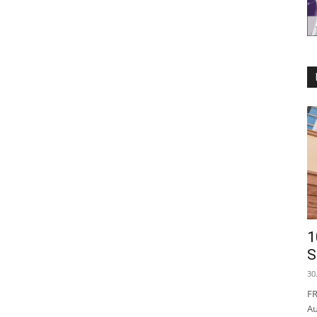
1
S
30
FR
Au