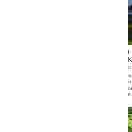
F
K
30
St
Fr
be
Kr