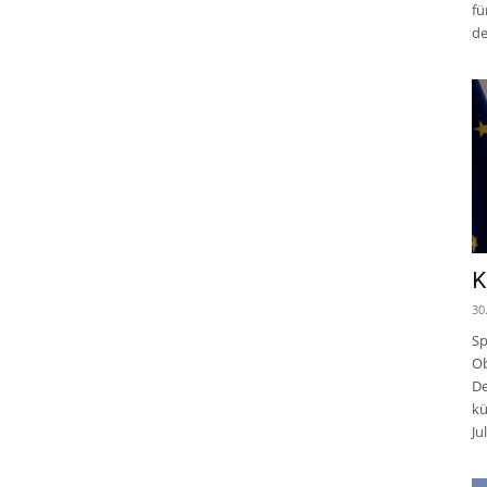
fü
de
K
30
Sp
Ob
De
kü
Jul