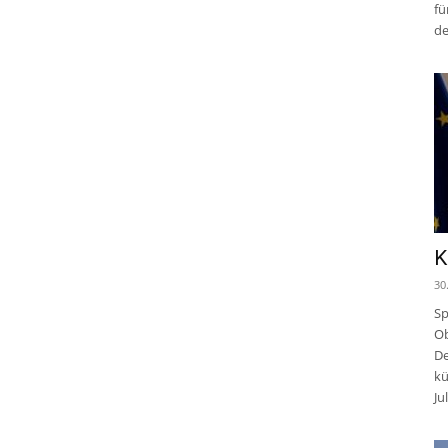
fü
de
K
30
Sp
Ob
De
kü
Jul