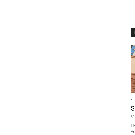
1
S
30
FR
Au