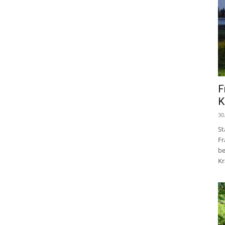
F
K
30
St
Fr
be
Kr