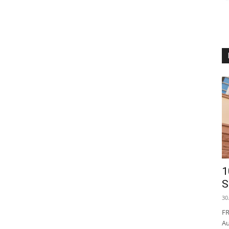
1
S
30
FR
Au