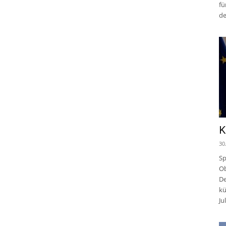
fü
de
K
30
Sp
Ob
De
kü
Jul