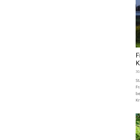
F
K
30
St
Fr
be
Kr