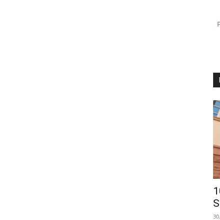
1
S
30