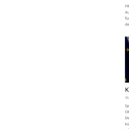
FR
Au
fü
de
K
30
Sp
Ob
De
kü