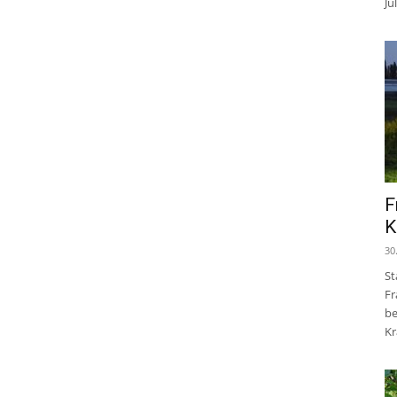
Jul
F
K
30
St
Fr
be
Kr