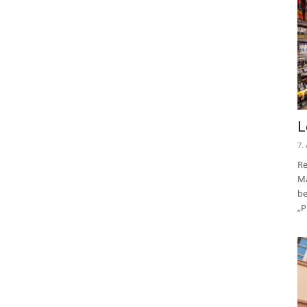
L
7.
Re
Ma
be
„P