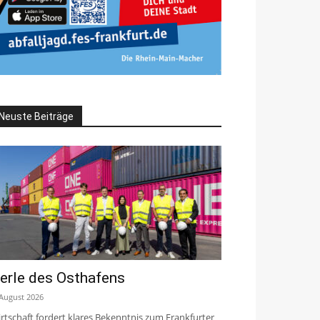
Neuste Beiträge
erle des Osthafens
 August 2026
rtschaft fordert klares Bekenntnis zum Frankfurter