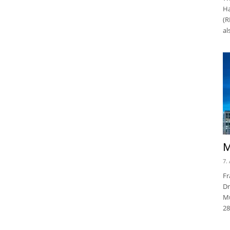
Ha
(R
al
M
7.
Fr
Dr
Mu
28