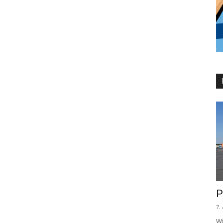
P
7.
Wi