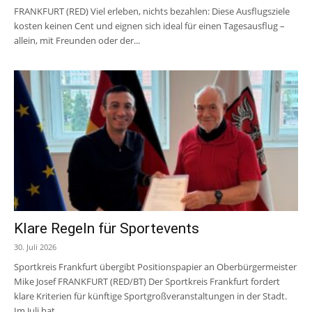
FRANKFURT (RED) Viel erleben, nichts bezahlen: Diese Ausflugsziele
kosten keinen Cent und eignen sich ideal für einen Tagesausflug –
allein, mit Freunden oder der...
Klare Regeln für Sportevents
30. Juli 2026
Sportkreis Frankfurt übergibt Positionspapier an Oberbürgermeister
Mike Josef FRANKFURT (RED/BT) Der Sportkreis Frankfurt fordert
klare Kriterien für künftige Sportgroßveranstaltungen in der Stadt.
Im Juli hat...