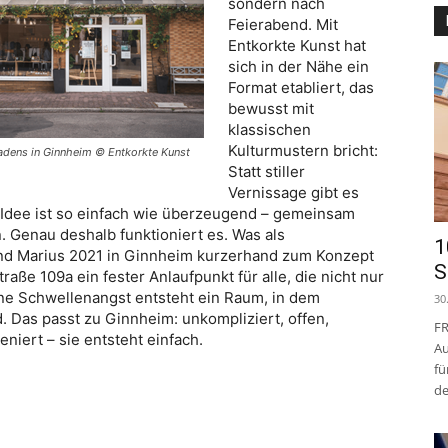
sondern nach
Feierabend. Mit
Entkorkte Kunst hat
sich in der Nähe ein
Format etabliert, das
bewusst mit
klassischen
Kulturmustern bricht:
adens in Ginnheim © Entkorkte Kunst
Statt stiller
Vernissage gibt es
e Idee ist so einfach wie überzeugend – gemeinsam
 Genau deshalb funktioniert es. Was als
1
d Marius 2021 in Ginnheim kurzerhand zum Konzept
S
aße 109a ein fester Anlaufpunkt für alle, die nicht nur
ne Schwellenangst entsteht ein Raum, in dem
30
rd. Das passt zu Ginnheim: unkompliziert, offen,
FR
eniert – sie entsteht einfach.
Au
fü
de