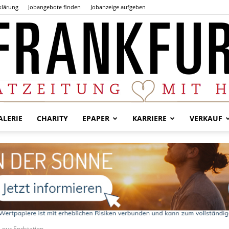
klärung
Jobangebote finden
Jobanzeige aufgeben
LERIE
CHARITY
EPAPER
KARRIERE
VERKAUF
Der
Frankfurter
 nur Endstation