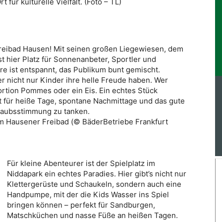
 für kulturelle Vielfalt. (Foto – TL)
reibad Hausen! Mit seinen großen Liegewiesen, dem
 hier Platz für Sonnenanbeter, Sportler und
e ist entspannt, das Publikum bunt gemischt.
r nicht nur Kinder ihre helle Freude haben. Wer
ortion Pommes oder ein Eis. Ein echtes Stück
t für heiße Tage, spontane Nachmittage und das gute
rlaubsstimmung zu tanken.
 Hausener Freibad (© BäderBetriebe Frankfurt
Für kleine Abenteurer ist der Spielplatz im
Niddapark ein echtes Paradies. Hier gibt’s nicht nur
Klettergerüste und Schaukeln, sondern auch eine
Handpumpe, mit der die Kids Wasser ins Spiel
bringen können – perfekt für Sandburgen,
Matschküchen und nasse Füße an heißen Tagen.