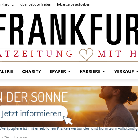
rklärung
Jobangebote finden
Jobanzeige aufgeben
LERIE
CHARITY
EPAPER
KARRIERE
VERKAUF
Der
Frankfurter
ur City – Hausen