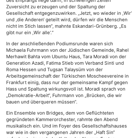
des Empfangs liege darin, in schwierigen Zeiten
Zuversicht zu erzeugen und der Spaltung der
Gesellschaft entgegenzuwirken. „Jetzt, wo wieder in ,Wir‘
und ,die Anderen‘ geteilt wird, dürfen wir die Menschen
nicht im Stich lassen“, mahnte Eskandari-Grünberg. „Es
gibt nur ein ,Wir alle‘.“
In der anschließenden Podiumsrunde waren sich
Michaela Fuhrmann von der Jüdischen Gemeinde, Rahel
Merhawit Bahta vom Ubuntu Haus, Tara Moradi von der
Generation Azadi, Fatima Stieb vom Verband Sinti und
Roma Hessen und Tugsan Talaysüm von der
Arbeitsgemeinschaft der Türkischen Moscheevereine in
Frankfurt einig, dass nur der gemeinsame Kampf gegen
Hass und Spaltung wirkungsvoll ist. Moradi sprach von
„Demokratie-Arbeit“, Fuhrmann von „Brücken, die wir
bauen und überqueren müssen“.
Ein Ensemble von Bridges, dem von Geflüchteten
gegründeten Kammerorchester, rahmte den Abend
musikalisch ein. Und im Foyer des Gesellschaftshauses
war wie in den vergangenen Jahren der „Haft Sin“