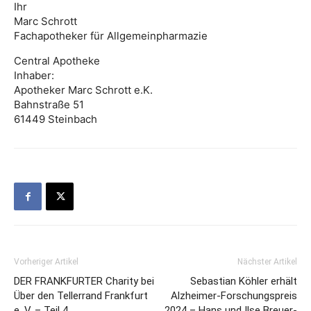
Ihr
Marc Schrott
Fachapotheker für Allgemeinpharmazie
Central Apotheke
Inhaber:
Apotheker Marc Schrott e.K.
Bahnstraße 51
61449 Steinbach
Vorheriger Artikel
Nächster Artikel
DER FRANKFURTER Charity bei
Sebastian Köhler erhält
Über den Tellerrand Frankfurt
Alzheimer-Forschungspreis
e. V. – Teil 4
2024 – Hans und Ilse Breuer-