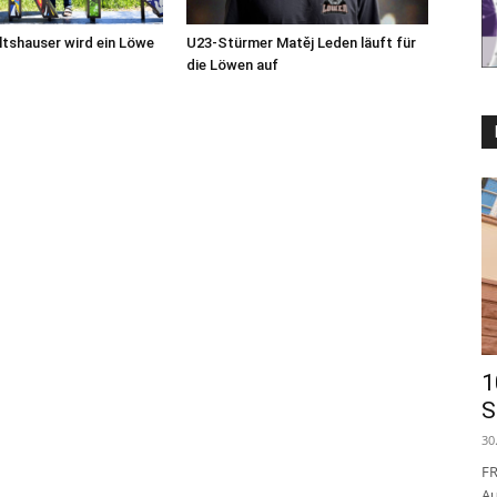
tshauser wird ein Löwe
U23-Stürmer Matěj Leden läuft für
die Löwen auf
1
S
30
FR
Au