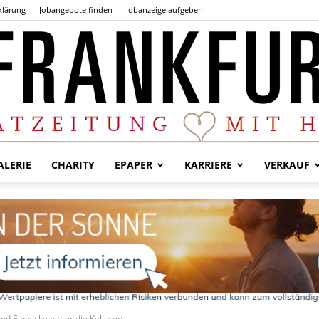
klärung
Jobangebote finden
Jobanzeige aufgeben
LERIE
CHARITY
EPAPER
KARRIERE
VERKAUF
Der
Frankfurter
d Einblicke hinter die Kulissen