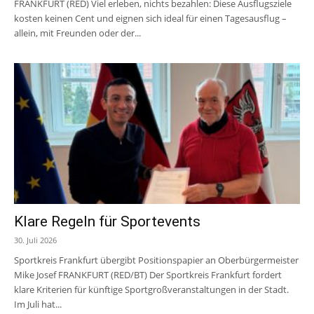
FRANKFURT (RED) Viel erleben, nichts bezahlen: Diese Ausflugsziele
kosten keinen Cent und eignen sich ideal für einen Tagesausflug –
allein, mit Freunden oder der...
Klare Regeln für Sportevents
30. Juli 2026
Sportkreis Frankfurt übergibt Positionspapier an Oberbürgermeister
Mike Josef FRANKFURT (RED/BT) Der Sportkreis Frankfurt fordert
klare Kriterien für künftige Sportgroßveranstaltungen in der Stadt.
Im Juli hat...