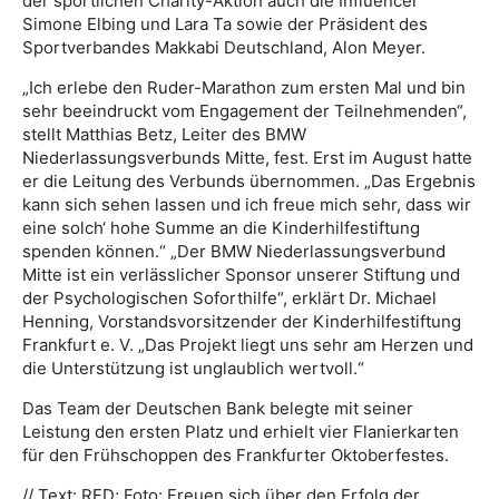
der sportlichen Charity-Aktion auch die Influencer
Simone Elbing und Lara Ta sowie der Präsident des
Sportverbandes Makkabi Deutschland, Alon Meyer.
„Ich erlebe den Ruder-Marathon zum ersten Mal und bin
sehr beeindruckt vom Engagement der Teilnehmenden“,
stellt Matthias Betz, Leiter des BMW
Niederlassungsverbunds Mitte, fest. Erst im August hatte
er die Leitung des Verbunds übernommen. „Das Ergebnis
kann sich sehen lassen und ich freue mich sehr, dass wir
eine solch‘ hohe Summe an die Kinderhilfestiftung
spenden können.“ „Der BMW Niederlassungsverbund
Mitte ist ein verlässlicher Sponsor unserer Stiftung und
der Psychologischen Soforthilfe“, erklärt Dr. Michael
Henning, Vorstandsvorsitzender der Kinderhilfestiftung
Frankfurt e. V. „Das Projekt liegt uns sehr am Herzen und
die Unterstützung ist unglaublich wertvoll.“
Das Team der Deutschen Bank belegte mit seiner
Leistung den ersten Platz und erhielt vier Flanierkarten
für den Frühschoppen des Frankfurter Oktoberfestes.
// Text: RED; Foto: Freuen sich über den Erfolg der