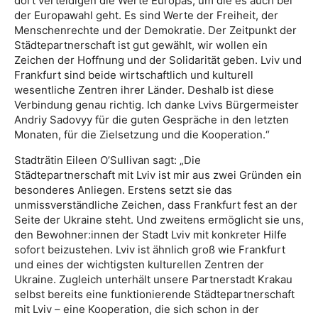
dort verteidigen die Werte Europas, um die es auch bei
der Europawahl geht. Es sind Werte der Freiheit, der
Menschenrechte und der Demokratie. Der Zeitpunkt der
Städtepartnerschaft ist gut gewählt, wir wollen ein
Zeichen der Hoffnung und der Solidarität geben. Lviv und
Frankfurt sind beide wirtschaftlich und kulturell
wesentliche Zentren ihrer Länder. Deshalb ist diese
Verbindung genau richtig. Ich danke Lvivs Bürgermeister
Andriy Sadovyy für die guten Gespräche in den letzten
Monaten, für die Zielsetzung und die Kooperation.“
Stadträtin Eileen O’Sullivan sagt: „Die
Städtepartnerschaft mit Lviv ist mir aus zwei Gründen ein
besonderes Anliegen. Erstens setzt sie das
unmissverständliche Zeichen, dass Frankfurt fest an der
Seite der Ukraine steht. Und zweitens ermöglicht sie uns,
den Bewohner:innen der Stadt Lviv mit konkreter Hilfe
sofort beizustehen. Lviv ist ähnlich groß wie Frankfurt
und eines der wichtigsten kulturellen Zentren der
Ukraine. Zugleich unterhält unsere Partnerstadt Krakau
selbst bereits eine funktionierende Städtepartnerschaft
mit Lviv – eine Kooperation, die sich schon in der