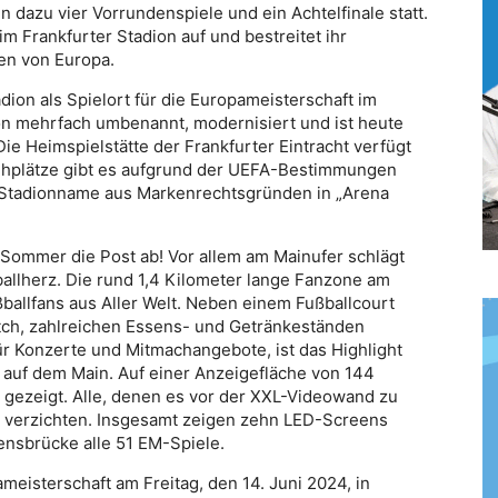
 dazu vier Vorrundenspiele und ein Achtelfinale statt.
im Frankfurter Stadion auf und bestreitet ihr
en von Europa.
dion als Spielort für die Europameisterschaft im
on mehrfach umbenannt, modernisiert und ist heute
ie Heimspielstätte der Frankfurter Eintracht verfügt
tehplätze gibt es aufgrund der UEFA-Bestimmungen
r Stadionname aus Markenrechtsgründen in „Arena
n Sommer die Post ab! Vor allem am Mainufer schlägt
llherz. Die rund 1,4 Kilometer lange Fanzone am
ballfans aus Aller Welt. Neben einem Fußballcourt
tch, zahlreichen Essens- und Getränkeständen
für Konzerte und Mitmachangebote, ist das Highlight
uf dem Main. Auf einer Anzeigefläche von 144
gezeigt. Alle, denen es vor der XXL-Videowand zu
ll verzichten. Insgesamt zeigen zehn LED-Screens
nsbrücke alle 51 EM-Spiele.
ameisterschaft am Freitag, den 14. Juni 2024, in