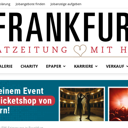
klärung
Jobangebote finden
Jobanzeige aufgeben
LERIE
CHARITY
EPAPER
KARRIERE
VERKAUF
Der
Frankfurter
: EM-Stimmung in Frankfurt