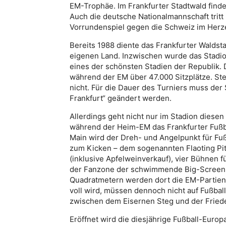
EM-Trophäe. Im Frankfurter Stadtwald finden
Auch die deutsche Nationalmannschaft tritt 
Vorrundenspiel gegen die Schweiz im Herz
Bereits 1988 diente das Frankfurter Waldsta
eigenen Land. Inzwischen wurde das Stadi
eines der schönsten Stadien der Republik. D
während der EM über 47.000 Sitzplätze. S
nicht. Für die Dauer des Turniers muss de
Frankfurt“ geändert werden.
Allerdings geht nicht nur im Stadion diese
während der Heim-EM das Frankfurter Fußba
Main wird der Dreh- und Angelpunkt für Fuß
zum Kicken – dem sogenannten Flaoting Pi
(inklusive Apfelweinverkauf), vier Bühnen 
der Fanzone der schwimmende Big-Screen a
Quadratmetern werden dort die EM-Partien 
voll wird, müssen dennoch nicht auf Fußba
zwischen dem Eisernen Steg und der Friede
Eröffnet wird die diesjährige Fußball-Europ