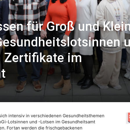
sen für Groß und Klein
 Gesundheitslotsinnen 
 Zertifikate im
t
sich intensiv in verschiedenen Gesundheitsthemen
oGi-Lotsinnen und -Lotsen im Gesundheitsamt
lten. Fortan werden die frischgebackenen