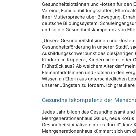
Gesundheitslotsinnen und -lotsen für den 
Vereine, Familienbildungsstätten, Elterncaf
ihrer Muttersprache über Bewegung, Ernä
deutsche Bildungssystem, Schuleingangsu
und so die Gesundheitskompetenz von Elter
„Unsere Gesundheitslotsinnen und -losten 
Gesundheitsförderung in unserer Stadt“, sa
Ausbildungsschwerpunkt des diesjährigen K
Kindern im Krippen-, Kindergarten-, oder G
Frühstück aus? Ab welchem Alter darf mein
Elementarlotsinnen und -lotsen in den ver
Wissen an Eltern aus unterschiedlichen Le
unserer Jüngsten zu fördern. Ich gratuliere
Gesundheitskompetenz der Menschen
Jedes Jahr bilden das Gesundheitsamt und 
Mehrgenerationenhaus Gallus, neue KoGis 
Gesundheitsinitiativen interkulturell“, kurz
Mehrgenerationenhaus kümmert sich um die 