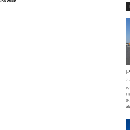
hion Week
P
7.
Wi
Ha
(R
al