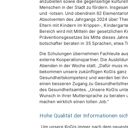
anzubieten sowie die gegenseitige kulture
Menschen in der Stadt zu fördern. Insgesa
und -lotsen. Und obendrein 62 Elementarlot
Absolventen des Jahrgangs 2024 über Theme
Eltern mit Kindern im Krippen-, Kindergart
Bereich wird mit Mitteln der gesetzliche
Präventionsgesetzes bis Mitte dieses Jahre
botschafter beraten in 35 Sprachen, etwa T
Die Schulungen übernehmen Fachleute aus
externe Kooperationspartner. Die Ausbildun
Abenden in der Woche statt. „Dafür muss man
bekommen unsere zukünftigen KoGis ganz vi
Gesundheitskompetenz und werden bei ihr
einen besseren Zugang zu Gesundheitstheme
des Gesundheitsamtes. „Unsere KoGis unte
Wunsch in ihrer Muttersprache zu beraten u
machen wirklich einen tollen Job.“
Hohe Qualität der Informationen sich
„Um unsere KoGis immer nach dem neueste