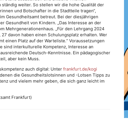
ständig weiter. So stellen wir die hohe Qualität der
innen und Botschafter in die Stadtteile tragen“,
 im Gesundheitsamt betreut. Bei der diesjährigen
er Gesundheit von Kindern. „Das Interesse an der
z vom Mehrgenerationenhaus. „Für den Lehrgang 2024
, 27 davon haben einen Schulungsplatz erhalten. Wer
t einen Platz auf der Warteliste.“ Voraussetzungen
se sind interkulturelle Kompetenz, Interesse an
ausreichende Deutsch-Kenntnisse. Ein pädagogischer
eil, aber kein Muss.
skompetenz auch digital: Unter
frankfurt.de/kogi
 denen die Gesundheitslotsinnen und -Lotsen Tipps zu
z und vielem mehr geben, die sich ganz leicht im
tsamt Frankfurt)