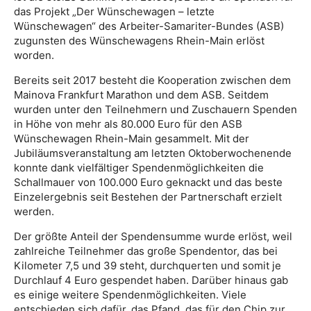
das Projekt „Der Wünschewagen – letzte
Wünschewagen“ des Arbeiter-Samariter-Bundes (ASB)
zugunsten des Wünschewagens Rhein-Main erlöst
worden.
Bereits seit 2017 besteht die Kooperation zwischen dem
Mainova Frankfurt Marathon und dem ASB. Seitdem
wurden unter den Teilnehmern und Zuschauern Spenden
in Höhe von mehr als 80.000 Euro für den ASB
Wünschewagen Rhein-Main gesammelt. Mit der
Jubiläumsveranstaltung am letzten Oktoberwochenende
konnte dank vielfältiger Spendenmöglichkeiten die
Schallmauer von 100.000 Euro geknackt und das beste
Einzelergebnis seit Bestehen der Partnerschaft erzielt
werden.
Der größte Anteil der Spendensumme wurde erlöst, weil
zahlreiche Teilnehmer das große Spendentor, das bei
Kilometer 7,5 und 39 steht, durchquerten und somit je
Durchlauf 4 Euro gespendet haben. Darüber hinaus gab
es einige weitere Spendenmöglichkeiten. Viele
entschieden sich dafür, das Pfand, das für den Chip zur