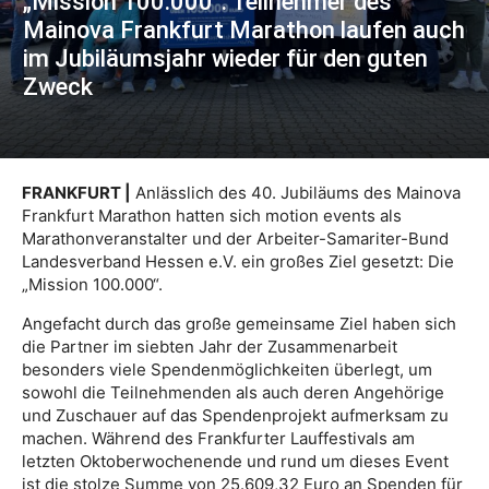
„Mission 100.000“: Teilnehmer des
Mainova Frankfurt Marathon laufen auch
im Jubiläumsjahr wieder für den guten
Zweck
FRANKFURT |
Anlässlich des 40. Jubiläums des Mainova
Frankfurt Marathon hatten sich motion events als
Marathonveranstalter und der Arbeiter-Samariter-Bund
Landesverband Hessen e.V. ein großes Ziel gesetzt: Die
„Mission 100.000“.
Angefacht durch das große gemeinsame Ziel haben sich
die Partner im siebten Jahr der Zusammenarbeit
besonders viele Spendenmöglichkeiten überlegt, um
sowohl die Teilnehmenden als auch deren Angehörige
und Zuschauer auf das Spendenprojekt aufmerksam zu
machen. Während des Frankfurter Lauffestivals am
letzten Oktoberwochenende und rund um dieses Event
ist die stolze Summe von 25.609,32 Euro an Spenden für